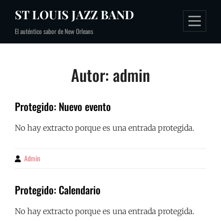
Saltar
ST LOUIS JAZZ BAND
al
El auténtico sabor de New Orleans
contenido
Autor:
admin
Protegido: Nuevo evento
No hay extracto porque es una entrada protegida.
Admin
Por
Protegido: Calendario
No hay extracto porque es una entrada protegida.