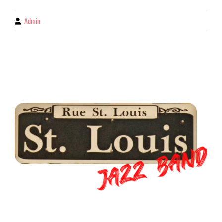
Admin
Por