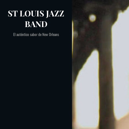
Saltar
ST LOUIS JAZZ
al
contenido
BAND
El auténtico sabor de New Orleans